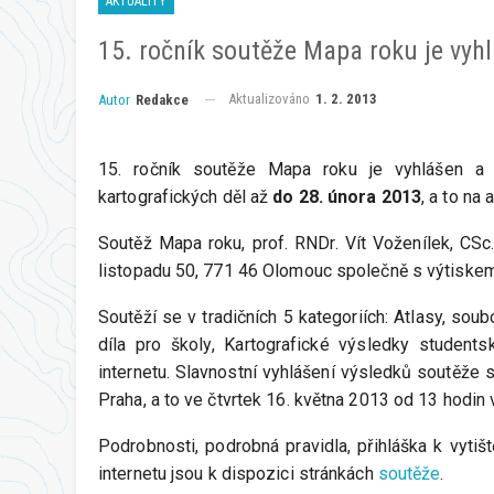
AKTUALITY
15. ročník soutěže Mapa roku je vyh
Aktualizováno
1. 2. 2013
Autor
Redakce
15. ročník soutěže Mapa roku je vyhlášen a 
kartografických děl až
do 28. února 2013
, a to na 
Soutěž Mapa roku, prof. RNDr. Vít Voženílek, CSc
listopadu 50, 771 46 Olomouc společně s výtiskem
Soutěží se v tradičních 5 kategoriích: Atlasy, sou
díla pro školy, Kartografické výsledky students
internetu. Slavnostní vyhlášení výsledků soutěže s
Praha, a to ve čtvrtek 16. května 2013 od 13 hodin v
Podrobnosti, podrobná pravidla, přihláška k vytiště
internetu jsou k dispozici stránkách
soutěže
.