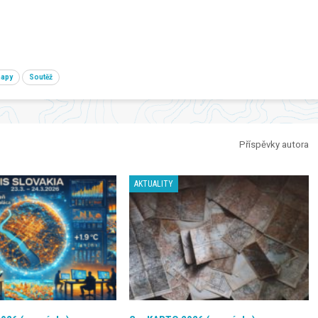
apy
Soutěž
Příspěvky autora
AKTUALITY