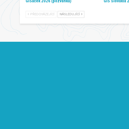
GISáček 2026 (pozvánka)
GIS Slovakia 
PŘEDCHÁZEJÍCÍ
NÁSLEDUJÍCÍ