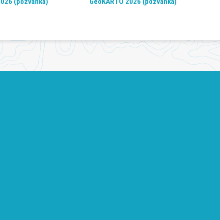
2026 (pozvánka)
GeoKARTO 2026 (pozvánka)
Tweets by gisportalcz