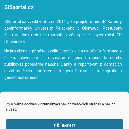
GISportal.cz
GISportal.cz vznikl v březnu 2011 jako projekt studentů Katedry
geoinformatiky Univerzity Palackého v Olomouci. Postupem
času se tým redakce rozrostl o zástupce z jiných měst ČR
i Slovenska.
Naším cílem je přinášet kvalitní, nezávislé a aktuální informace z
české, slovenské i mezinárodní geoinformační komunity,
publikovat populárně naučné články a reportovat z domácích
i zahraničních konferencí o geoinformatice, kartografii a
geovědách obecně.
Používáme cookies k optimalizaci našich webových stránek a našich
služeb.
www.gisportal.cz
|
redakce@gisportal.cz
| ISSN: 1804-8498
© 2011 - 2026
gisportal.cz
| Všechna práva vyhrazena |
admin
PŘÍJMOUT