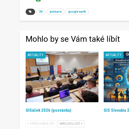
3D
animace
google earth
Mohlo by se Vám také líbít
AKTUALITY
AKTUALITY
GISáček 2026 (pozvánka)
GIS Slovakia 
PŘEDCHÁZEJÍCÍ
NÁSLEDUJÍCÍ