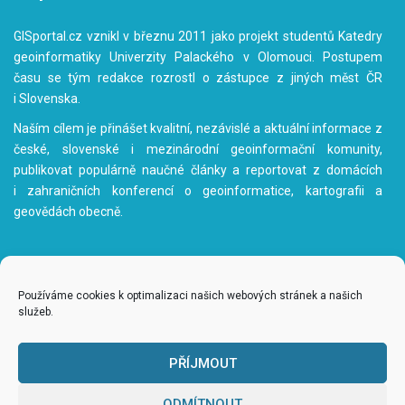
GISportal.cz vznikl v březnu 2011 jako projekt studentů Katedry
geoinformatiky Univerzity Palackého v Olomouci. Postupem
času se tým redakce rozrostl o zástupce z jiných měst ČR
i Slovenska.
Naším cílem je přinášet kvalitní, nezávislé a aktuální informace z
české, slovenské i mezinárodní geoinformační komunity,
publikovat populárně naučné články a reportovat z domácích
i zahraničních konferencí o geoinformatice, kartografii a
geovědách obecně.
Používáme cookies k optimalizaci našich webových stránek a našich
služeb.
www.gisportal.cz
|
redakce@gisportal.cz
| ISSN: 1804-8498
© 2011 - 2026
gisportal.cz
| Všechna práva vyhrazena |
admin
PŘÍJMOUT
Obsah tohoto webu je publikován pod licencí
Creative Commons
Attribution-NonCommercial-ShareAlike 3.0 Unported License
ODMÍTNOUT