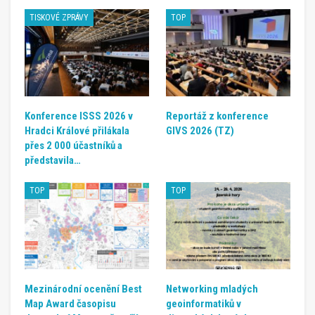
TISKOVÉ ZPRÁVY
TOP
Konference ISSS 2026 v
Reportáž z konference
Hradci Králové přilákala
GIVS 2026 (TZ)
přes 2 000 účastníků a
představila…
TOP
TOP
Mezinárodní ocenění Best
Networking mladých
Map Award časopisu
geoinformatiků v