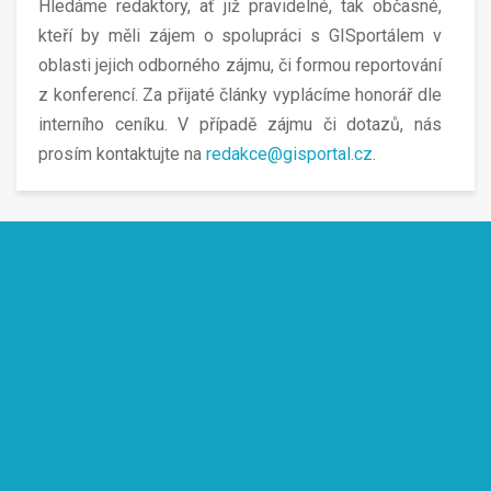
Hledáme redaktory, ať již pravidelné, tak občasné,
kteří by měli zájem o spolupráci s GISportálem v
oblasti jejich odborného zájmu, či formou reportování
z konferencí. Za přijaté články vyplácíme honorář dle
interního ceníku. V případě zájmu či dotazů, nás
prosím kontaktujte na
redakce@gisportal.cz
.