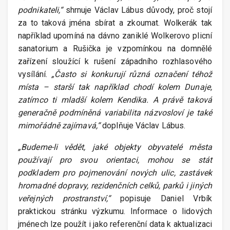
podnikateli,“
shrnuje Václav Lábus důvody, proč stojí
za to taková jména sbírat a zkoumat. Wolkerák tak
například upomíná na dávno zaniklé Wolkerovo plicní
sanatorium a Rušička je vzpomínkou na domnělé
zařízení sloužící k rušení západního rozhlasového
vysílání.
„Často si konkurují různá označení téhož
místa – starší tak například chodí kolem Dunaje,
zatímco ti mladší kolem Kendika. A právě taková
generačně podmíněná variabilita názvosloví je také
mimořádně zajímavá,“
doplňuje Václav Lábus.
„Budeme-li vědět, jaké objekty obyvatelé města
používají pro svou orientaci, mohou se stát
podkladem pro pojmenování nových ulic, zastávek
hromadné dopravy, rezidenčních celků, parků i jiných
veřejných prostranství,“
popisuje Daniel Vrbík
praktickou stránku výzkumu. Informace o lidových
jménech lze použít i jako referenční data k aktualizaci