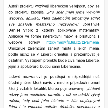
Autoři projektu vyzývají libereckou veřejnost, aby se
do projektu zapojila.
„Pro sběr jmen jsme vytvořili
webovou aplikaci, která zájemcům umožňuje sdílet
své znalosti městského názvosloví,“
upřesňuje
Daniel Vrbík
z katedry aplikované matematiky.
Aplikace ve formě interaktivní mapy je přístupná z
webové adresy
http://mapy.fp.tul.cz/zivajmena
.
Umožňuje zájemcům zanést místa a jejich jména,
podle nichž se v Liberci orientují, a prezentovat je
ostatním. Výstupem projektu bude živá mapa Liberce,
jejímiž spolutvůrci budou sami Liberečané.
Lidové názvosloví je pestřejší a nápaditější než
úřední jména, která navíc v mnoha případech nemají
žádný vztah k lokalitě, kterou pojmenovávají.
„Lidové
názvy jsou nositelem paměti, v níž se odráží vývoj
města, tedy celá jeho historie – žitá obyčejnými
lidmi i ta vnucená politiky, úředníky, developery a