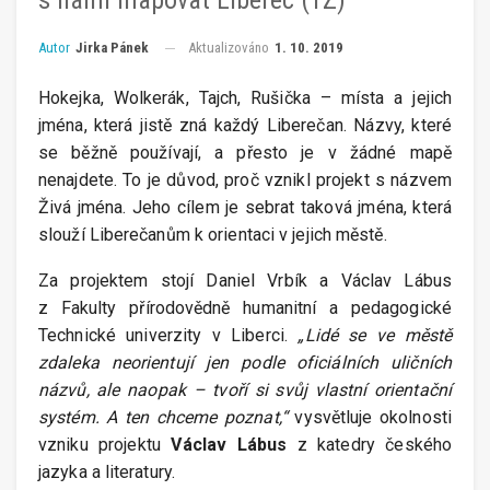
Aktualizováno
1. 10. 2019
Autor
Jirka Pánek
Hokejka, Wolkerák, Tajch, Rušička – místa a jejich
jména, která jistě zná každý Liberečan. Názvy, které
se běžně používají, a přesto je v žádné mapě
nenajdete. To je důvod, proč vznikl projekt s názvem
Živá jména. Jeho cílem je sebrat taková jména, která
slouží Liberečanům k orientaci v jejich městě.
Za projektem stojí Daniel Vrbík a Václav Lábus
z Fakulty přírodovědně humanitní a pedagogické
Technické univerzity v Liberci.
„Lidé se ve městě
zdaleka neorientují jen podle oficiálních uličních
názvů, ale naopak – tvoří si svůj vlastní orientační
systém. A ten chceme poznat,“
vysvětluje okolnosti
vzniku projektu
Václav Lábus
z katedry českého
jazyka a literatury.