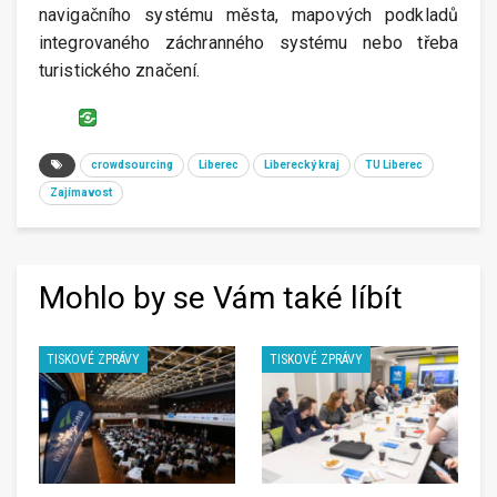
navigačního systému města, mapových podkladů
integrovaného záchranného systému nebo třeba
turistického značení.
crowdsourcing
Liberec
Liberecký kraj
TU Liberec
Zajímavost
Mohlo by se Vám také líbít
TISKOVÉ ZPRÁVY
TISKOVÉ ZPRÁVY