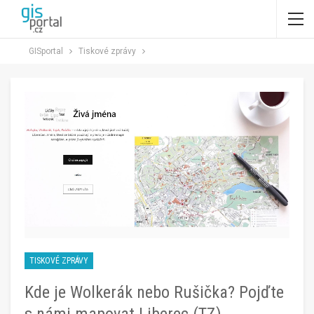
GISportal
Tiskové zprávy
TISKOVÉ ZPRÁVY
Kde je Wolkerák nebo Rušička? Pojďte
s námi mapovat Liberec (TZ)