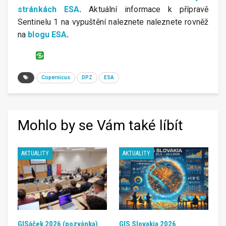
stránkách ESA
.
Aktuální informace k přípravě
Sentinelu 1 na vypuštění naleznete naleznete rovněž
na
blogu ESA
.
Copernicus
DPZ
ESA
Mohlo by se Vám také líbít
AKTUALITY
AKTUALITY
GISáček 2026 (pozvánka)
GIS Slovakia 2026