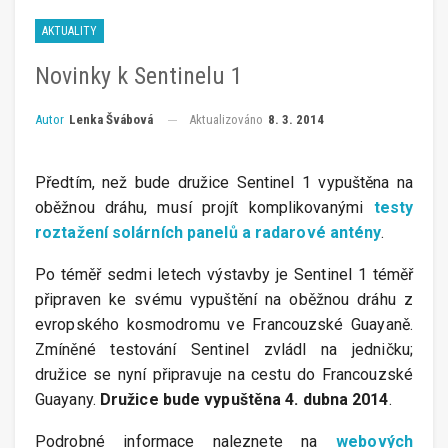
AKTUALITY
Novinky k Sentinelu 1
Aktualizováno
8. 3. 2014
Autor
Lenka Švábová
Předtím, než bude družice Sentinel 1 vypuštěna na
oběžnou dráhu, musí projít komplikovanými
testy
roztažení solárních panelů a radarové antény
.
Po téměř sedmi letech výstavby je Sentinel 1 téměř
připraven ke svému vypuštění na oběžnou dráhu z
evropského kosmodromu ve Francouzské Guayaně.
Zmíněné testování Sentinel zvládl na jedničku;
družice se nyní připravuje na cestu do Francouzské
Guayany.
Družice bude vypuštěna 4. dubna 2014
.
Podrobné informace naleznete na
webových