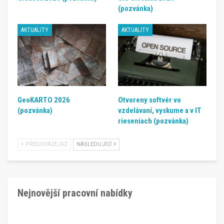
(pozvánka)
AKTUALITY
AKTUALITY
GeoKARTO 2026
Otvoreny softvér vo
(pozvánka)
vzdelávaní, vyskume a v IT
rieseniach (pozvánka)
PŘEDCHÁZEJÍCÍ
NÁSLEDUJÍCÍ
Nejnovější pracovní nabídky