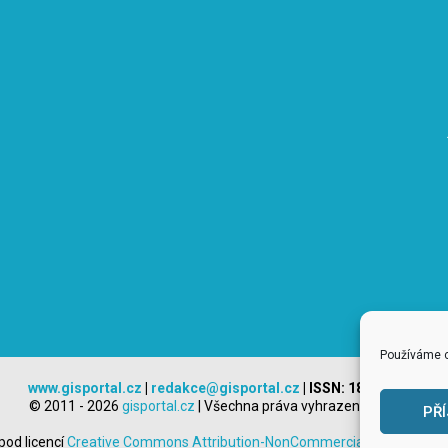
Používáme c
www.gisportal.cz
|
redakce@gisportal.cz
| ISSN: 1804-8498
© 2011 - 2026
gisportal.cz
| Všechna práva vyhrazena |
admin
PŘ
pod licencí
Creative Commons Attribution-NonCommercial-ShareAlike 3