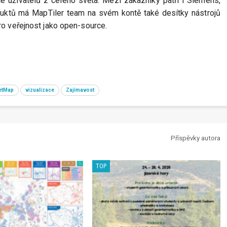
ce uživatelů z celého světa. Mezi zákazníky patří i Siemens,
ktů má MapTiler team na svém kontě také desítky nástrojů
ro veřejnost jako open-source.
etMap
vizualizace
Zajímavost
Příspěvky autora
TOP