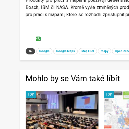
Produkty pro práci s mapami používají desetitisí
Bosch, IBM či NASA. Kromě výše zmíněných produ
pro práci s mapami, které se rozhodli zpřístupnit p
Google
Google Maps
MapTiler
mapy
OpenStre
Mohlo by se Vám také líbít
TOP
TOP