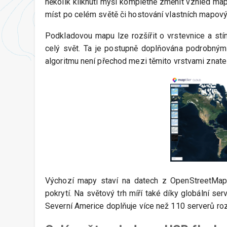
několik kliknutí myší kompletně změnit vzhled ma
míst po celém světě či hostování vlastních mapový
Podkladovou mapu lze rozšířit o vrstevnice a stín
celý svět. Ta je postupně doplňována podrobnými 
algoritmu není přechod mezi těmito vrstvami znatel
Výchozí mapy staví na datech z OpenStreetMap a
pokrytí. Na světový trh míří také díky globální ser
Severní Americe doplňuje více než 110 serverů ro