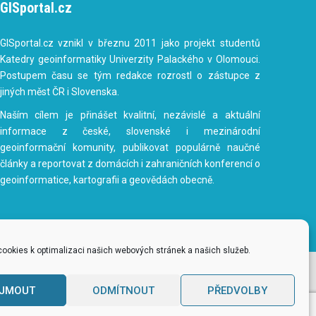
GISportal.cz
GISportal.cz vznikl v březnu 2011 jako projekt studentů
Katedry geoinformatiky Univerzity Palackého v Olomouci.
Postupem času se tým redakce rozrostl o zástupce z
jiných měst ČR i Slovenska.
Naším cílem je přinášet kvalitní, nezávislé a aktuální
informace z české, slovenské i mezinárodní
geoinformační komunity, publikovat populárně naučné
články a reportovat z domácích i zahraničních konferencí o
geoinformatice, kartografii a geovědách obecně.
ookies k optimalizaci našich webových stránek a našich služeb.
ÍJMOUT
ODMÍTNOUT
PŘEDVOLBY
.0 Unported License