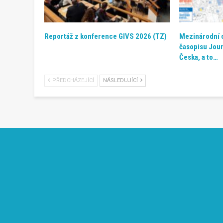
Reportáž z konference GIVS 2026 (TZ)
Mezinárodní 
časopisu Jour
Česka, a to…
PŘEDCHÁZEJÍCÍ
NÁSLEDUJÍCÍ