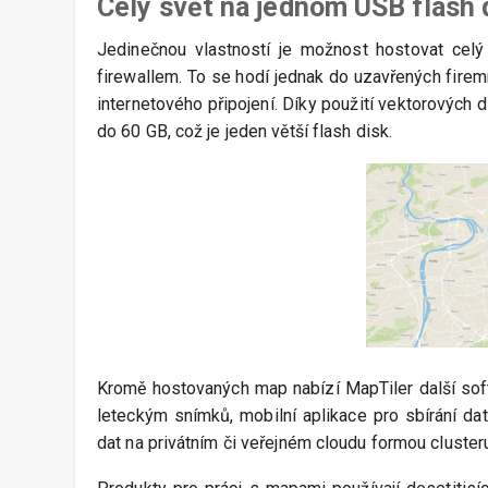
Celý svět na jednom USB flash 
Jedinečnou vlastností je možnost hostovat ce
firewallem. To se hodí jednak do uzavřených firemní
internetového připojení. Díky použití vektorových 
do 60 GB, což je jeden větší flash disk.
Kromě hostovaných map nabízí MapTiler další sof
leteckým snímků, mobilní aplikace pro sbírání da
dat na privátním či veřejném cloudu formou cluster