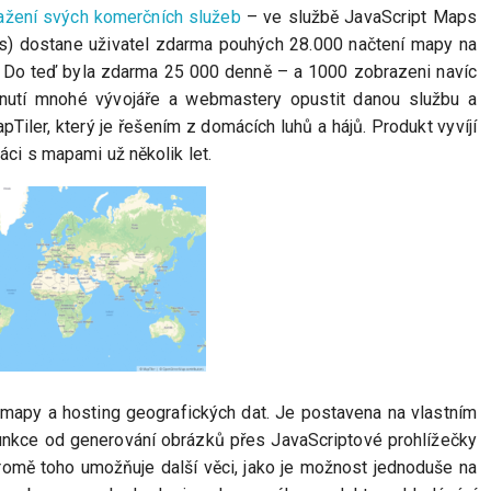
ažení svých komerčních služeb
– ve službě JavaScript Maps
) dostane uživatel zdarma pouhých 28.000 načtení mapy na
ě. Do teď byla zdarma 25 000 denně – a 1000 zobrazeni navíc
nutí mnohé vývojáře a webmastery opustit danou službu a
Tiler, který je řešením z domácích luhů a hájů. Produkt vyvíjí
áci s mapami už několik let.
é mapy a hosting geografických dat. Je postavena na vlastním
funkce od generování obrázků přes JavaScriptové prohlížečky
Kromě toho umožňuje další věci, jako je možnost jednoduše na