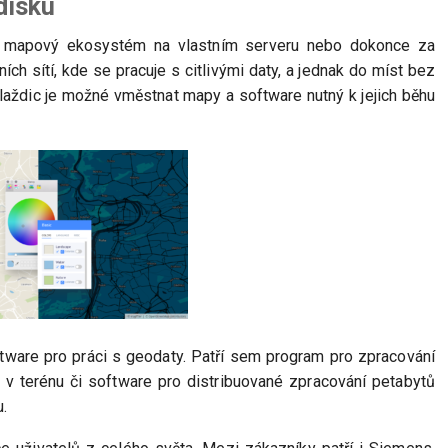
disku
lý mapový ekosystém na vlastním serveru nebo dokonce za
ch sítí, kde se pracuje s citlivými daty, a jednak do míst bez
dlaždic je možné vměstnat mapy a software nutný k jejich běhu
tware pro práci s geodaty. Patří sem program pro zpracování
t v terénu či software pro distribuované zpracování petabytů
u.