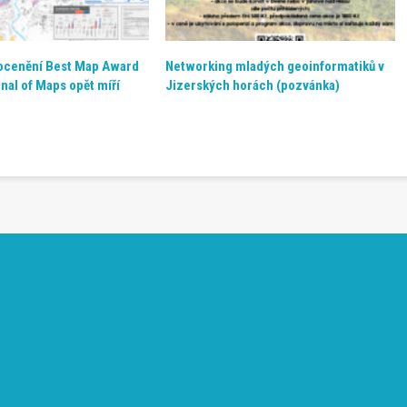
ocenění Best Map Award
Networking mladých geoinformatiků v
nal of Maps opět míří
Jizerských horách (pozvánka)
Tweets by gisportalcz