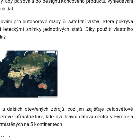
py, aby pasovala do designu koncového produktu, vyhledávání
ch dat.
ování pro outdoorové mapy či satelitní vrstvu, která pokrývá
leteckými snímky jednotlivých států. Díky použití vlastního
ný.
 dalších otevřených zdrojů, což jim zajišťuje celosvětové
verové infrastruktuře, kde dvě hlavní datová centra v Evropě a
zmístěných na 5 kontinentech.