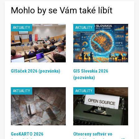
Mohlo by se Vám také líbít
AKTUALITY
AKTUALITY
GISáček 2026 (pozvánka)
GIS Slovakia 2026
(pozvánka)
AKTUALITY
AKTUALITY
GeoKARTO 2026
Otvoreny softvér vo