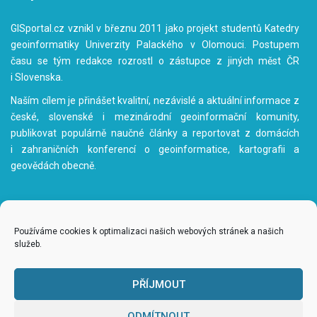
GISportal.cz vznikl v březnu 2011 jako projekt studentů Katedry
geoinformatiky Univerzity Palackého v Olomouci. Postupem
času se tým redakce rozrostl o zástupce z jiných měst ČR
i Slovenska.
Naším cílem je přinášet kvalitní, nezávislé a aktuální informace z
české, slovenské i mezinárodní geoinformační komunity,
publikovat populárně naučné články a reportovat z domácích
i zahraničních konferencí o geoinformatice, kartografii a
geovědách obecně.
Používáme cookies k optimalizaci našich webových stránek a našich
služeb.
www.gisportal.cz
|
redakce@gisportal.cz
| ISSN: 1804-8498
© 2011 - 2026
gisportal.cz
| Všechna práva vyhrazena |
admin
PŘÍJMOUT
Obsah tohoto webu je publikován pod licencí
Creative Commons
Attribution-NonCommercial-ShareAlike 3.0 Unported License
ODMÍTNOUT